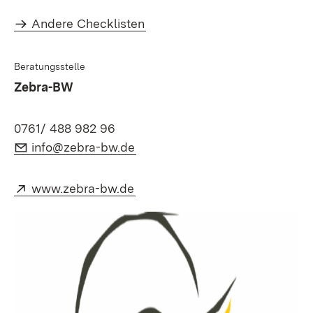
Andere Checklisten
Beratungsstelle
Zebra-BW
0761/ 488 982 96
E-Mail:
(Öffnet in neuem Fenster)
info@zebra-bw.de
Extern:
(Öffnet in neuem Fenster)
www.zebra-bw.de