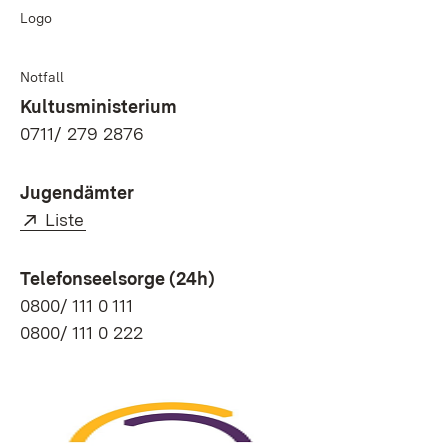
Logo
Notfall
Kultusministerium
0711/ 279 2876
Jugendämter
Extern:
(Öffnet in neuem Fenster)
Liste
Telefonseelsorge (24h)
0800/ 111 0 111
0800/ 111 0 222