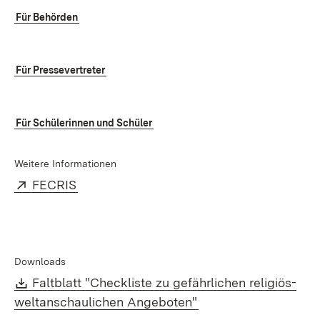
Für Behörden
Für Pressevertreter
Für Schülerinnen und Schüler
Weitere Informationen
Extern:
(Öffnet in neuem Fenster)
FECRIS
Downloads
Download:
Faltblatt "Checkliste zu gefährlichen religiös-
(Öffnet in neuem Fen
weltanschaulichen Angeboten"