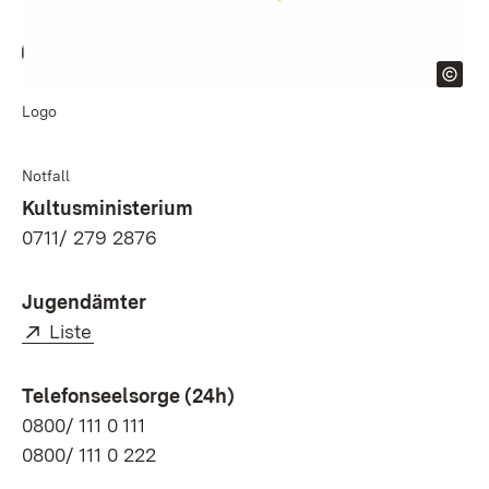
Logo
Notfall
Kultusministerium
0711/ 279 2876
Jugendämter
Extern:
(Öffnet in neuem Fenster)
Liste
Telefonseelsorge (24h)
0800/ 111 0 111
0800/ 111 0 222