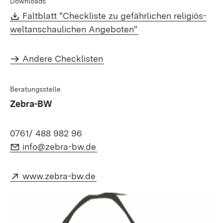
Downloads
Download:
Faltblatt "Checkliste zu gefährlichen religiös-
(Öffnet in neuem Fen
weltanschaulichen Angeboten"
Andere Checklisten
Beratungsstelle
Zebra-BW
0761/ 488 982 96
E-Mail:
(Öffnet in neuem Fenster)
info@zebra-bw.de
Extern:
(Öffnet in neuem Fenster)
www.zebra-bw.de